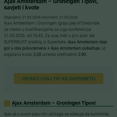
Ajax Amsterdam – Groningen Tipovi,
savjeti i kvote
Objavljeno:
21.05.2026
•
Ažurirano:
21.05.2026
Ajax Amsterdam i Groningen igraju plej-of Eredivisie
za mesto u kvalifikacijama za Ligu konferencija
21.05.2026. od 16:45. Za ovaj meč u prvi plan ide
SUPERBUST predlog iz Superbeta:
Ajax Amsterdam daje
gol u oba poluvremena + Ajax Amsterdam pobeđuje
, uz
pojačanu kvotu
3,20
umesto prethodnih
2,90
.
ISPRATI OVAJ TIP NA SUPERBETU
Ajax Amsterdam – Groningen Tipovi
Ajax je u ovom paru tim od koga se očekuje da kontroliše