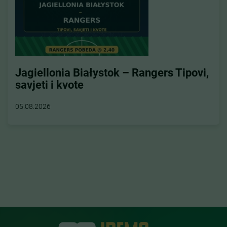
Jagiellonia Białystok – Rangers Tipovi,
savjeti i kvote
05.08.2026