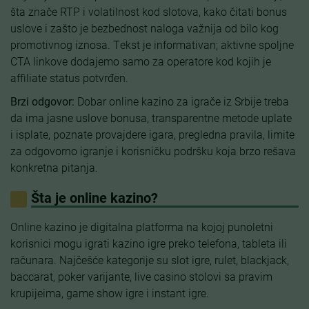
šta znače RTP i volatilnost kod slotova, kako čitati bonus
uslove i zašto je bezbednost naloga važnija od bilo kog
promotivnog iznosa. Tekst je informativan; aktivne spoljne
CTA linkove dodajemo samo za operatore kod kojih je
affiliate status potvrđen.
Brzi odgovor:
Dobar online kazino za igrače iz Srbije treba
da ima jasne uslove bonusa, transparentne metode uplate
i isplate, poznate provajdere igara, pregledna pravila, limite
za odgovorno igranje i korisničku podršku koja brzo rešava
konkretna pitanja.
Šta je online kazino?
Online kazino je digitalna platforma na kojoj punoletni
korisnici mogu igrati kazino igre preko telefona, tableta ili
računara. Najčešće kategorije su slot igre, rulet, blackjack,
baccarat, poker varijante, live casino stolovi sa pravim
krupijeima, game show igre i instant igre.