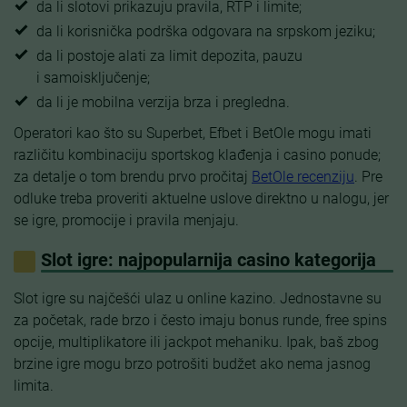
da li slotovi prikazuju pravila, RTP i limite;
da li korisnička podrška odgovara na srpskom jeziku;
da li postoje alati za limit depozita, pauzu
i samoisključenje;
da li je mobilna verzija brza i pregledna.
Operatori kao što su Superbet, Efbet i BetOle mogu imati
različitu kombinaciju sportskog klađenja i casino ponude;
za detalje o tom brendu prvo pročitaj
BetOle recenziju
. Pre
odluke treba proveriti aktuelne uslove direktno u nalogu, jer
se igre, promocije i pravila menjaju.
Slot igre: najpopularnija casino kategorija
Slot igre su najčešći ulaz u online kazino. Jednostavne su
za početak, rade brzo i često imaju bonus runde, free spins
opcije, multiplikatore ili jackpot mehaniku. Ipak, baš zbog
brzine igre mogu brzo potrošiti budžet ako nema jasnog
limita.