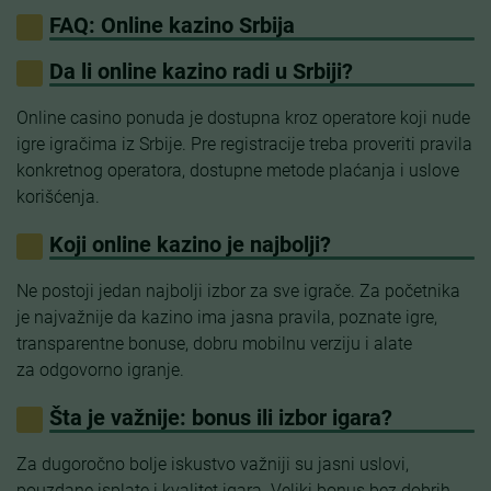
FAQ: Online kazino Srbija
Da li online kazino radi u Srbiji?
Online casino ponuda je dostupna kroz operatore koji nude
igre igračima iz Srbije. Pre registracije treba proveriti pravila
konkretnog operatora, dostupne metode plaćanja i uslove
korišćenja.
Koji online kazino je najbolji?
Ne postoji jedan najbolji izbor za sve igrače. Za početnika
je najvažnije da kazino ima jasna pravila, poznate igre,
transparentne bonuse, dobru mobilnu verziju i alate
za odgovorno igranje.
Šta je važnije: bonus ili izbor igara?
Za dugoročno bolje iskustvo važniji su jasni uslovi,
pouzdane isplate i kvalitet igara. Veliki bonus bez dobrih