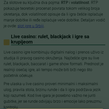
Za slotove su ključna dva pojma:
RTP
i
volatilnost
. RTP
pokazuje teoretski procenat povrata tokom velikog broja
okretanja, dok volatilnost opisuje da li igra češće isplaćuje
manje dobitke ili ređe isplaćuje veće dobitke. Detaljan vodič
je ovde:
slot igre u Srbiji
.
Live casino: rulet, blackjack i igre sa
krupijeom
Live casino igre kombinuju digitalni nalog i prenos uživo iz
studija ili pravog casino okruženja. Najčešće igre su live
rulet, blackjack, baccarat i game show formati. Prednost je
realniji osećaj igre, ali tempo može biti brži nego što
početnik očekuje.
Pre ulaska u live casino proveri minimalni i maksimalni
ulog, pravila stola, brzinu runde i da li igra podržava jezik
koji razumeš. Kod live igara je posebno važno ne juriti
gubitke, jer se runde odvijaju brzo i emocije lako preuzmu
kontrolu.