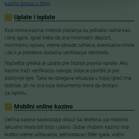
kazino bonus u Srbiji
.
Uplate i isplate
Kod online kazina metode plaćanja su jednako važne kao
i broj igara. Igrač treba da zna minimalni depozit,
minimalnu isplatu, vreme obrade zahteva, eventualne limite
i da li je potrebna dodatna verifikacija identiteta.
Najčešća greška je uplata pre čitanja pravila isplate. Ako
kazino traži verifikaciju naloga, bolje je završiti je pre
ozbiljnije igre. Tako se izbegava situacija u kojoj igrač ima
dobitak, ali ne zna koja dokumenta mora da dostavi
za isplatu.
Mobilni online kazino
Većina casino saobraćaja dolazi sa telefona, pa mobilno
iskustvo mora biti brzo i jasno. Dobar mobilni kazino ima
kratko vreme učitavanja, jednostavan filter igara, vidljiv