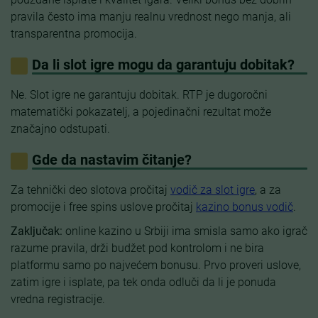
pravila često ima manju realnu vrednost nego manja, ali
transparentna promocija.
Da li slot igre mogu da garantuju dobitak?
Ne. Slot igre ne garantuju dobitak. RTP je dugoročni
matematički pokazatelj, a pojedinačni rezultat može
značajno odstupati.
Gde da nastavim čitanje?
Za tehnički deo slotova pročitaj
vodič za slot igre
, a za
promocije i free spins uslove pročitaj
kazino bonus vodič
.
Zaključak:
online kazino u Srbiji ima smisla samo ako igrač
razume pravila, drži budžet pod kontrolom i ne bira
platformu samo po najvećem bonusu. Prvo proveri uslove,
zatim igre i isplate, pa tek onda odluči da li je ponuda
vredna registracije.