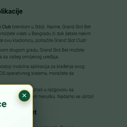
likacije
t Club
brendom u Srbiji. Naime, Grand Slot Bet
i možete videti u Beogradu ili dok šetate nekim
te ovu kladionicu, potražite Grand Slot Club!
 nekom drugom gradu, Grand Slot Bet možete
a sa vašeg omiljenog uređaja.
ostoji mobilna aplikacija za klađenje ovog
li iOS operativnog sistema, moraćete da
, ali kako smo saznali u razgovoru sa
×
ti dostupna u nekom trenutku. Nadamo se ubrzo!
rand Slot Bet