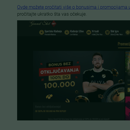
Ovde možete pročitati više o bonusima i promocijama 
pročitajte ukratko šta vas očekuje.