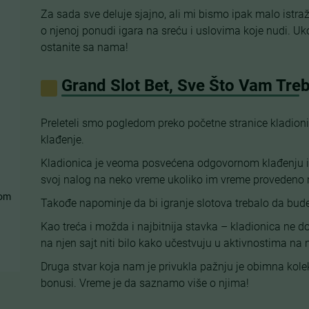
Za sada sve deluje sjajno, ali mi bismo ipak malo istra
o njenoj ponudi igara na sreću i uslovima koje nudi. Uk
ostanite sa nama!
Grand Slot Bet, Sve Što Vam Tr
Preleteli smo pogledom preko početne stranice kladion
klađenje.
Kladionica je veoma posvećena odgovornom klađenju i s
svoj nalog na neko vreme ukoliko im vreme provedeno na
vom
Takođe napominje da bi igranje slotova trebalo da bude
Kao treća i možda i najbitnija stavka – kladionica ne d
na njen sajt niti bilo kako učestvuju u aktivnostima na n
Druga stvar koja nam je privukla pažnju je obimna kolekc
bonusi. Vreme je da saznamo više o njima!