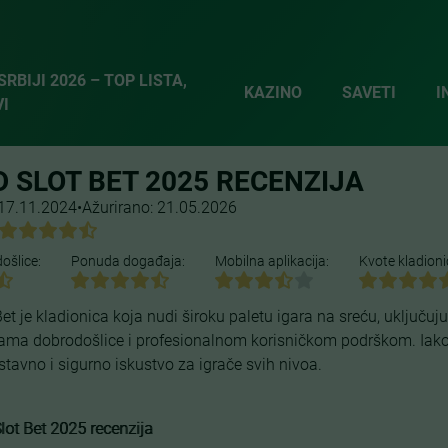
RBIJI 2026 – TOP LISTA,
KAZINO
SAVETI
I
VI
enzija
 SLOT BET 2025 RECENZIJA
17.11.2024
•
Ažurirano:
21.05.2026
ošlice:
Ponuda događaja:
Mobilna aplikacija:
Kvote kladioni
et je kladionica koja nudi široku paletu igara na sreću, uključujući
ama dobrodošlice i profesionalnom korisničkom podrškom. Iako
tavno i sigurno iskustvo za igrače svih nivoa.
lot Bet 2025 recenzija