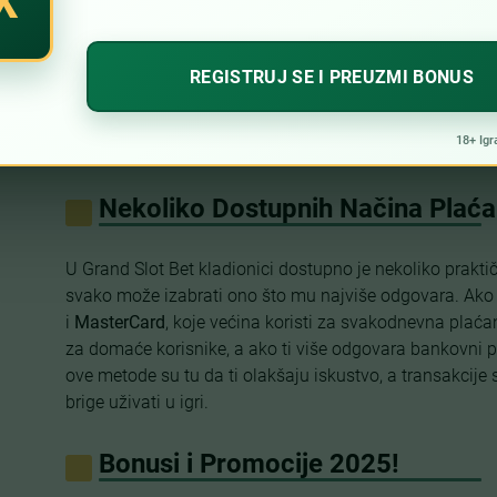
Da biste zavrteli svoj omiljeni slot ili sastavili tiket, po
registracije je jednostavan i lak. U gornjem desnom ugl
dugme “Kreiraj Nalog“ koje treba da kliknete.
Proces je podeljen u tri koraka, a prvi zahteva popunja
i lozinke. U drugom treba da popunite lične podatke i u 
spremni za prvi depozit i klađenje!
Nekoliko Dostupnih Načina Plaća
U Grand Slot Bet kladionici dostupno je nekoliko praktič
svako može izabrati ono što mu najviše odgovara. Ako v
i
MasterCard
, koje većina koristi za svakodnevna plaća
za domaće korisnike, a ako ti više odgovara bankovni 
ove metode su tu da ti olakšaju iskustvo, a transakcije
brige uživati u igri.
Bonusi i Promocije 2025!