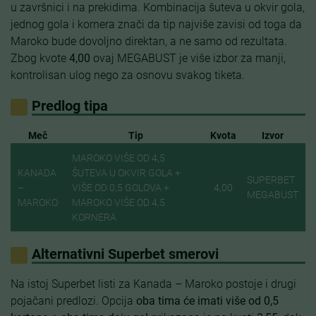
u završnici i na prekidima. Kombinacija šuteva u okvir gola,
jednog gola i kornera znači da tip najviše zavisi od toga da
Maroko bude dovoljno direktan, a ne samo od rezultata.
Zbog kvote
4,00
ovaj MEGABUST je više izbor za manji,
kontrolisan ulog nego za osnovu svakog tiketa.
Predlog tipa
Meč
Tip
Kvota
Izvor
MAROKO VIŠE OD 4,5
KANADA
ŠUTEVA U OKVIR GOLA +
SUPERBET
–
VIŠE OD 0,5 GOLOVA +
4,00
MEGABUST
MAROKO
MAROKO VIŠE OD 4,5
KORNERA
Alternativni Superbet smerovi
Na istoj Superbet listi za Kanada – Maroko postoje i drugi
pojačani predlozi. Opcija
oba tima će imati više od 0,5