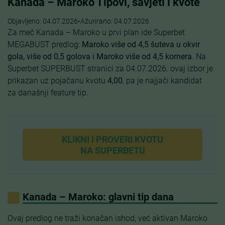
Kanada – Maroko Tipovi, savjeti i kvote
Objavljeno:
04.07.2026
•
Ažurirano:
04.07.2026
Za meč Kanada – Maroko u prvi plan ide Superbet
MEGABUST predlog:
Maroko više od 4,5 šuteva u okvir
gola, više od 0,5 golova i Maroko više od 4,5 kornera
. Na
Superbet SUPERBUST stranici za 04.07.2026. ovaj izbor je
prikazan uz pojačanu kvotu
4,00
, pa je najjači kandidat
za današnji feature tip.
KLIKNI I PROVERI KVOTU
NA SUPERBETU
Kanada – Maroko: glavni tip dana
Ovaj predlog ne traži konačan ishod, već aktivan Maroko