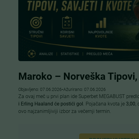
Maroko – Norveška Tipovi, s
Objavljeno:
07.06.2026
•
Ažurirano:
07.06.2026
Za ovaj meč u prvi plan ide Superbet MEGABUST predl
i Erling Haaland će postići gol
. Pojačana kvota je
3,00
,
ovo najzanimljiviji izbor za večernji termin.