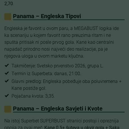
2,70
.
Panama – Engleska Tipovi
Engleska je favorit u ovom paru, a MEGABUST logika ide
ka scenariju u kojem favorit rano preuzima ritam i ne
spušta pritisak ni posle prvog gola. Kane kao centralni
napadač prirodno nosi najveći deo realizacije, pa je
njegova uloga u ovom marketu ključna.
Takmičenje: Svetsko prvenstvo 2026, grupa L.
Termin iz Superbeta: danas, 21:00.
Glavni predlog: Engleska pobeđuje oba poluvremena +
Kane postiže gol.
Pojačana kvota: 3,35.
Panama – Engleska Savjeti i Kvote
Na istoj Superbet SUPERBUST stranici postoji i opreznija
opcija za ovaj meč:
Kane 0.5+ šuteva u okvir gola + Saka