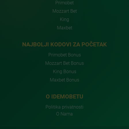
Primobet
Mozzart Bet
King
Maxbet
NAJBOLJI KODOVI ZA POČETAK
Primobet Bonus
Mozzart Bet Bonus
King Bonus
Maxbet Bonus
O IDEMOBETU
Politika privatnosti
O Nama