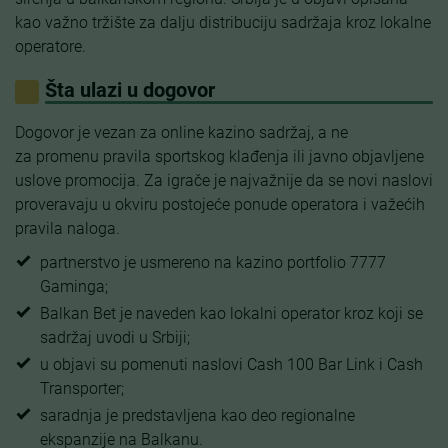
kao važno tržište za dalju distribuciju sadržaja kroz lokalne
operatore.
Šta ulazi u dogovor
Dogovor je vezan za online kazino sadržaj, a ne
za promenu pravila sportskog klađenja ili javno objavljene
uslove promocija. Za igrače je najvažnije da se novi naslovi
proveravaju u okviru postojeće ponude operatora i važećih
pravila naloga.
partnerstvo je usmereno na kazino portfolio 7777
Gaminga;
Balkan Bet je naveden kao lokalni operator kroz koji se
sadržaj uvodi u Srbiji;
u objavi su pomenuti naslovi Cash 100 Bar Link i Cash
Transporter;
saradnja je predstavljena kao deo regionalne
ekspanzije na Balkanu.