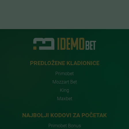
PREDLOŽENE KLADIONICE
Primobet
Mozzart Bet
King
Maxbet
NAJBOLJI KODOVI ZA POČETAK
Primobet Bonus