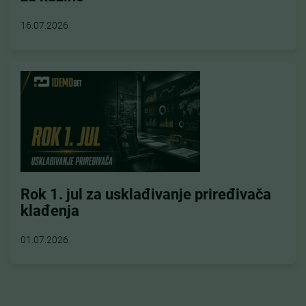
16.07.2026
Rok 1. jul za usklađivanje priređivača
klađenja
01.07.2026