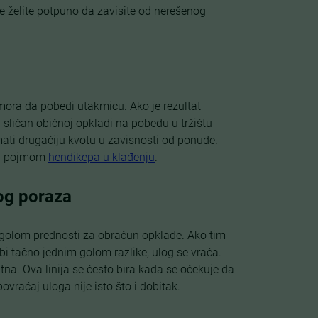
ne želite potpuno da zavisite od nerešenog
 mora da pobedi utakmicu. Ako je rezultat
ma sličan običnoj opkladi na pobedu u tržištu
mati drugačiju kvotu u zavisnosti od ponude.
 sa pojmom
hendikepa u klađenju
.
nog poraza
m golom prednosti za obračun opklade. Ako tim
bi tačno jednim golom razlike, ulog se vraća.
itna. Ova linija se često bira kada se očekuje da
povraćaj uloga nije isto što i dobitak.