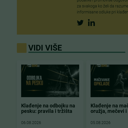
za svakoga ko želi da razume
informisane odluke pri klađen
VIDI VIŠE
Klađenje na odbojku na
Klađenje na ma
pesku: pravila i tržišta
oružja, mečevi 
06.08.2026
05.08.2026