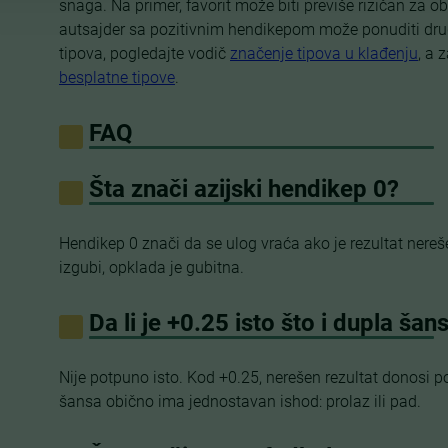
snaga. Na primer, favorit može biti previše rizičan za
autsajder sa pozitivnim hendikepom može ponuditi druga
tipova, pogledajte vodič
značenje tipova u klađenju
, a 
besplatne tipove
.
FAQ
Šta znači azijski hendikep 0?
Hendikep 0 znači da se ulog vraća ako je rezultat nereš
izgubi, opklada je gubitna.
Da li je +0.25 isto što i dupla šan
Nije potpuno isto. Kod +0.25, nerešen rezultat donosi p
šansa obično ima jednostavan ishod: prolaz ili pad.