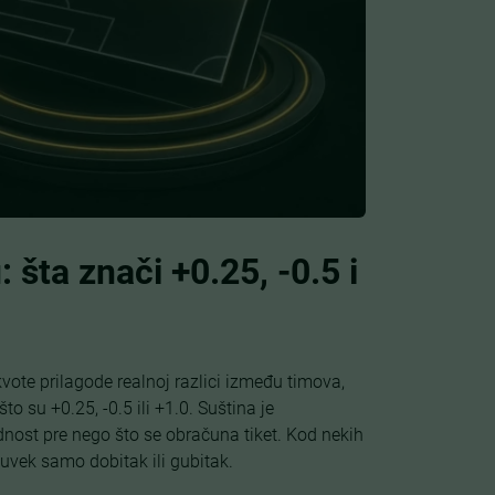
 šta znači +0.25, -0.5 i
kvote prilagode realnoj razlici između timova,
o su +0.25, -0.5 ili +1.0. Suština je
ednost pre nego što se obračuna tiket. Kod nekih
 uvek samo dobitak ili gubitak.