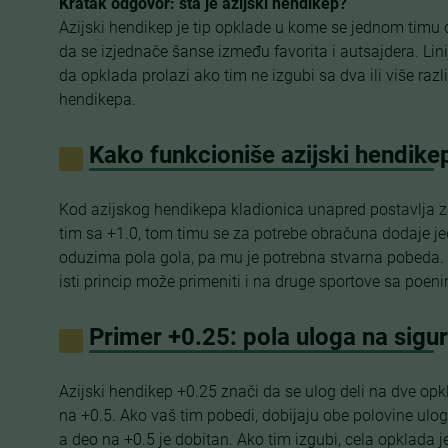
Kratak odgovor: šta je azijski hendikep?
Azijski hendikep je tip opklade u kome se jednom timu do
da se izjednače šanse između favorita i autsajdera. Lin
da opklada prolazi ako tim ne izgubi sa dva ili više razl
hendikepa.
Kako funkcioniše azijski hendike
Kod azijskog hendikepa kladionica unapred postavlja za
tim sa +1.0, tom timu se za potrebe obračuna dodaje jed
oduzima pola gola, pa mu je potrebna stvarna pobeda. Ov
isti princip može primeniti i na druge sportove sa poen
Primer +0.25: pola uloga na sigurn
Azijski hendikep +0.25 znači da se ulog deli na dve opk
na +0.5. Ako vaš tim pobedi, dobijaju obe polovine ulo
a deo na +0.5 je dobitan. Ako tim izgubi, cela opklada j