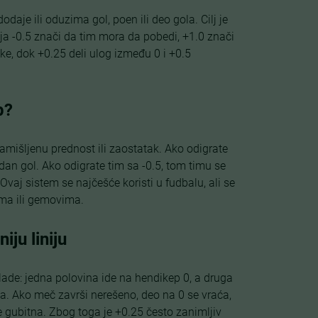
daje ili oduzima gol, poen ili deo gola. Cilj je
ija -0.5 znači da tim mora da pobedi, +1.0 znači
ike, dok +0.25 deli ulog između 0 i +0.5
p?
mišljenu prednost ili zaostatak. Ako odigrate
an gol. Ako odigrate tim sa -0.5, tom timu se
aj sistem se najčešće koristi u fudbalu, ali se
ima ili gemovima.
iju liniju
lade: jedna polovina ide na hendikep 0, a druga
ga. Ako meč završi nerešeno, deo na 0 se vraća,
e gubitna. Zbog toga je +0.25 često zanimljiv