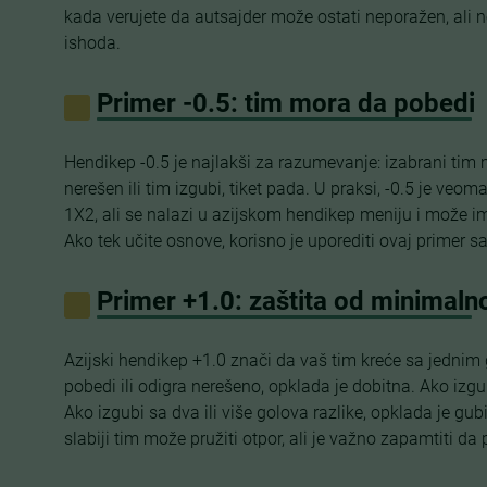
kada verujete da autsajder može ostati neporažen, ali 
ishoda.
Primer -0.5: tim mora da pobedi
Hendikep -0.5 je najlakši za razumevanje: izabrani tim
nerešen ili tim izgubi, tiket pada. U praksi, -0.5 je veo
1X2, ali se nalazi u azijskom hendikep meniju i može i
Ako tek učite osnove, korisno je uporediti ovaj primer
Primer +1.0: zaštita od minimal
Azijski hendikep +1.0 znači da vaš tim kreće sa jedni
pobedi ili odigra nerešeno, opklada je dobitna. Ako izgu
Ako izgubi sa dva ili više golova razlike, opklada je gub
slabiji tim može pružiti otpor, ali je važno zapamtiti da 