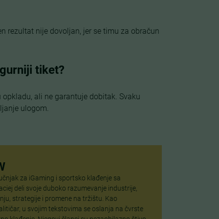
n rezultat nije dovoljan, jer se timu za obračun
gurniji tiket?
u opkladu, ali ne garantuje dobitak. Svaku
ljanje ulogom.
W
ručnjak za iGaming i sportsko klađenje sa
iej deli svoje duboko razumevanje industrije,
nju, strategije i promene na tržištu. Kao
nalitičar, u svojim tekstovima se oslanja na čvrste
o klađenje. Njegovi članci su nezaobilazno štivo