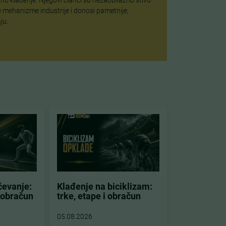
 mehanizme industrije i donosi pametnije,
ju.
čevanje:
Klađenje na biciklizam:
i obračun
trke, etape i obračun
05.08.2026