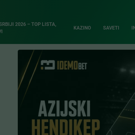
RBIJI 2026 – TOP LISTA,
KAZINO
SAVETI
I
VI
či +0.25, -0.5 i +1.0?