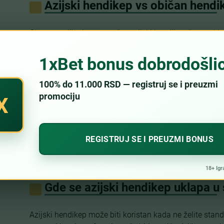
Azijski hendikep vs običan hendi
Glavna razlika je u tome što azijski hendikep često ukl
uvodi povraćaj uloga kod celih linija, kao što su 0, +1.
tri ishoda: pobeda domaćina sa hendikepom, nerešeno
hendikepom. Azijski hendikep je fleksibilniji, ali zahteva 
Kada treba posebno paziti?
Najviše grešaka nastaje kod četvrtinskih linija, kao što su
na dva dela. Pre uplate proverite da li razumete šta se
i poraza. Takođe, nemojte birati liniju samo zato što kvo
snagu timova, stil igre, izostanke i kontekst meča, a zat
Gde se azijski hendikep uklapa u 
Azijski hendikep može biti koristan kada ne želite stan