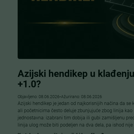
Azijski hendikep u klađenju:
+1.0?
Objavljeno:
08.06.2026
•
Ažurirano:
08.06.2026
Azijski hendikep je jedan od najkorisnijih načina da se 
ali početnicima često deluje zbunjujuće zbog linija kao št
jednostavna: izabrani tim dobija ili gubi zamišljenu pr
linija ulog može biti podeljen na dva dela, pa ishod nije