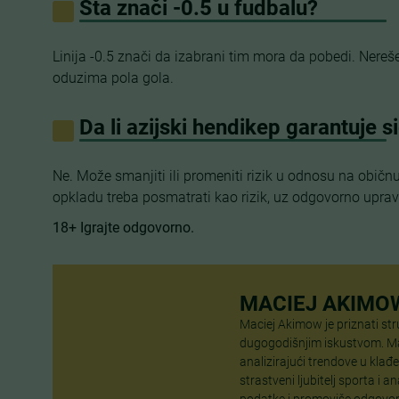
Šta znači -0.5 u fudbalu?
Linija -0.5 znači da izabrani tim mora da pobedi. Nereše
oduzima pola gola.
Da li azijski hendikep garantuje si
Ne. Može smanjiti ili promeniti rizik u odnosu na običn
opkladu treba posmatrati kao rizik, uz odgovorno uprav
18+ Igrajte odgovorno.
MACIEJ AKIMO
Maciej Akimow je priznati st
dugogodišnjim iskustvom. Mac
analizirajući trendove u klađe
strastveni ljubitelj sporta i a
podatke i promoviše odgovorn