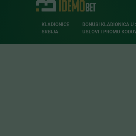
KLADIONICE
BONUSI KLADIONICA U S
SRBIJA
USLOVI I PROMO KODO
Idemobet
»
Saveti
»
Azijski hendikep u klađenju: šta zna