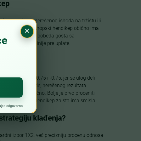
kep
anja mogućnost nerešenog ishoda na tržištu ili
0 ili -1.0. Običan evropski hendikep obično ima
×
 sa hendikepom i pobeda gosta sa
pažljivo čitanje linije pre uplate.
 +0.25, -0.25, +0.75 i -0.75, jer se ulog deli
 dešava kod pobede, nerešenog rezultata
ta izgleda privlačno. Bolje je prvo proceniti
im odlučiti da li hendikep zaista ima smisla.
strategiju klađenja?
dardni izbor 1X2, već precizniju procenu odnosa