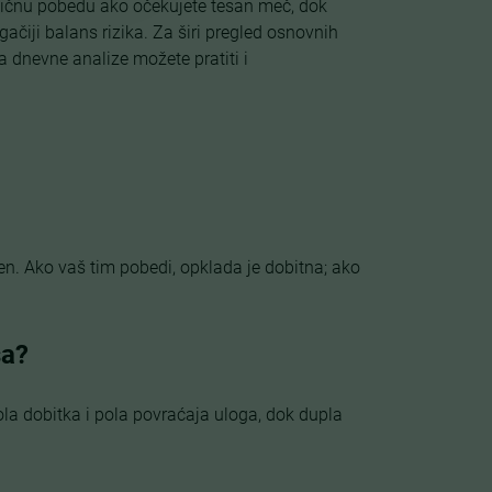
 običnu pobedu ako očekujete tesan meč, dok
čiji balans rizika. Za širi pregled osnovnih
za dnevne analize možete pratiti i
en. Ako vaš tim pobedi, opklada je dobitna; ako
sa?
ola dobitka i pola povraćaja uloga, dok dupla