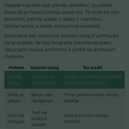
Operater najčešće traži potvrdu identiteta i, po potrebi,
dokaz da je metod plaćanja zaista tvoj. To može biti lični
dokument, potvrda adrese ili dokaz o vlasništvu
kartice/računa, u skladu sa pravilima operatera.
Dokumente šalji samo kroz zvanični nalog ili verifikovani
kanal podrške. Ne šalji fotografije dokumenata preko
nepoznatih linkova, komentara ili profila na društvenim
mrežama.
Problem
Najčešći razlog
Šta uraditi
ISPLATA
NALOG NIJE
DOSTAVI TRAŽENE DOKUMENTE
KASNI
VERIFIKOVAN
KROZ ZVANIČNI KANAL
Zahtev je
Bonus uslov
Proveri pravila bonusa i istoriju
odbijen
nije ispunjen
klađenja
Tiket nije
Iznos nije
Sačekaj zvaničnu obradu
konačno
dostupan
rezultata
obrađen