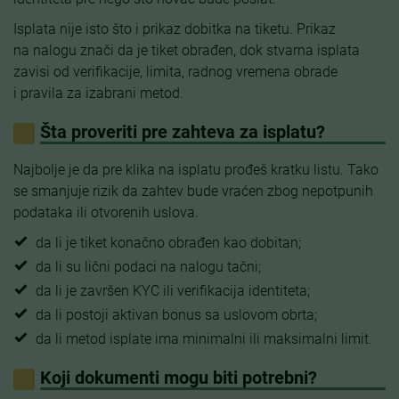
Isplata nije isto što i prikaz dobitka na tiketu. Prikaz
na nalogu znači da je tiket obrađen, dok stvarna isplata
zavisi od verifikacije, limita, radnog vremena obrade
i pravila za izabrani metod.
Šta proveriti pre zahteva za isplatu?
Najbolje je da pre klika na isplatu prođeš kratku listu. Tako
se smanjuje rizik da zahtev bude vraćen zbog nepotpunih
podataka ili otvorenih uslova.
da li je tiket konačno obrađen kao dobitan;
da li su lični podaci na nalogu tačni;
da li je završen KYC ili verifikacija identiteta;
da li postoji aktivan bonus sa uslovom obrta;
da li metod isplate ima minimalni ili maksimalni limit.
Koji dokumenti mogu biti potrebni?