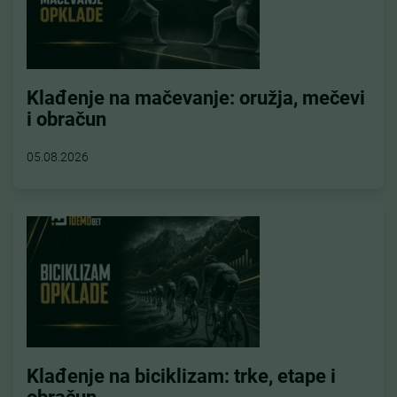
Klađenje na mačevanje: oružja, mečevi
i obračun
05.08.2026
Klađenje na biciklizam: trke, etape i
obračun