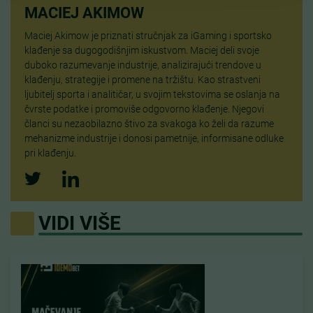
MACIEJ AKIMOW
Maciej Akimow je priznati stručnjak za iGaming i sportsko
klađenje sa dugogodišnjim iskustvom. Maciej deli svoje
duboko razumevanje industrije, analizirajući trendove u
klađenju, strategije i promene na tržištu. Kao strastveni
ljubitelj sporta i analitičar, u svojim tekstovima se oslanja na
čvrste podatke i promoviše odgovorno klađenje. Njegovi
članci su nezaobilazno štivo za svakoga ko želi da razume
mehanizme industrije i donosi pametnije, informisane odluke
pri klađenju.
VIDI VIŠE