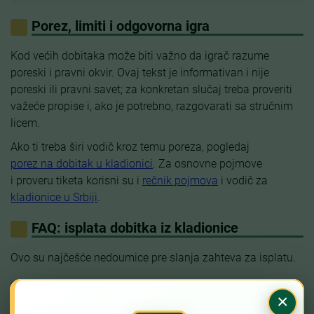
Porez, limiti i odgovorna igra
Kod većih dobitaka može biti važno da igrač razume
poreski i pravni okvir. Ovaj tekst je informativan i nije
poreski ili pravni savet; za konkretan slučaj treba proveriti
važeće propise i, ako je potrebno, razgovarati sa stručnim
licem.
Ako ti treba širi vodič kroz temu poreza, pogledaj
porez na dobitak u kladionici
. Za osnovne pojmove
i proveru tiketa korisni su i
rečnik pojmova
i vodič za
kladionice u Srbiji
.
FAQ: isplata dobitka iz kladionice
Ovo su najčešće nedoumice pre slanja zahteva za isplatu.
Koliko traje isplata dobitka?
×