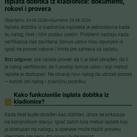
Isplata dobitka iz kladionice: dokumenti,
rokovi i provera
Objavljeno:
24.06.2026
•
Ažurirano:
24.06.2026
Isplata dobitka iz kladionice najčešće je jednostavna kada
su nalog, tiket i lični podaci uredni. Problemi nastaju kada
verifikacija nije završena, bonus uslovi nisu ispunjeni ili
igrač ne proveri rokove i limite pre zahteva za isplatu.
Brzi odgovor:
pre isplate proveri da li je tiket obrađen, da li
je nalog verifikovan, da li postoji bonus uslov i koji metod
isplate je dostupan. Ne otvaraj novi nalog da ubrzaš proces
— koristi isti nalog i zvaničnu podršku.
Kako funkcioniše isplata dobitka iz
kladionice?
Kada tiket bude obrađen kao dobitan, iznos se prikazuje
na korisničkom stanju. Igrač zatim bira metod isplate koji
je dostupan na nalogu, a operater može tražiti proveru
identiteta pre nego što novac bude poslat.