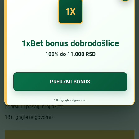
Rok zavisi od operatera, metode isplate i toga da li je nalog
već verifikovan. Ako podrška traži dodatni dokument,
obrada može trajati duže.
Da li bonus može blokirati isplatu?
Može, ako bonus ima uslov obrta ili posebna pravila
za povlačenje novca. Pre zahteva proveri da li je bonus
aktivan i da li je uslov ispunjen.
Šta ako je tiket dobitan, ali novac nije
na stanju?
Proveri da li je rezultat zvanično potvrđen i da li je tiket
u statusu “obrađen”. Ako status nije jasan, kontaktiraj
podršku i pošalji broj tiketa.
18+ Igrajte odgovorno.