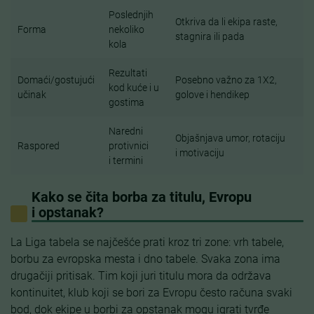
Poslednjih
Otkriva da li ekipa raste,
Forma
nekoliko
stagnira ili pada
kola
Rezultati
Domaći/gostujući
Posebno važno za 1X2,
kod kuće i u
učinak
golove i hendikep
gostima
Naredni
Objašnjava umor, rotaciju
Raspored
protivnici
i motivaciju
i termini
Kako se čita borba za titulu, Evropu
i opstanak?
La Liga tabela se najčešće prati kroz tri zone: vrh tabele,
borbu za evropska mesta i dno tabele. Svaka zona ima
drugačiji pritisak. Tim koji juri titulu mora da održava
kontinuitet, klub koji se bori za Evropu često računa svaki
bod, dok ekipe u borbi za opstanak mogu igrati tvrđe