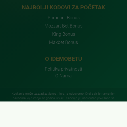
NAJBOLJI KODOVI ZA POČETAK
Primobet Bonus
Mozzart Bet Bonus
King Bonus
Maxbet Bonus
O IDEMOBETU
Politika privatnosti
O Nama
Kockanje može izazvati zavisnost. Igrajte odgovorno! Ovaj sajt je namenjen
osobama koje imaju 18 godina ili više. Klađenje je inherentno povezano sa
rizikom.
Ako ste primetili simptome zavisnosti kod sebe, obratite se
institucijama koje nude pomoć za oporavak od zavisnosti od kockanja. Ova
usluga je informativnog karaktera; ne podstičemo niti ohrabrujemo kockanje.
Copyright © IdemoBet.rs