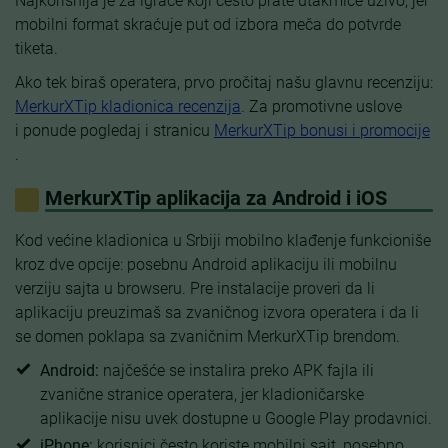
mobilni format skraćuje put od izbora meča do potvrde
tiketa.
Ako tek biraš operatera, prvo pročitaj našu glavnu recenziju:
MerkurXTip kladionica recenzija
. Za promotivne uslove
i ponude pogledaj i stranicu
MerkurXTip bonusi i promocije
.
MerkurXTip aplikacija za Android i iOS
Kod većine kladionica u Srbiji mobilno klađenje funkcioniše
kroz dve opcije: posebnu Android aplikaciju ili mobilnu
verziju sajta u browseru. Pre instalacije proveri da li
aplikaciju preuzimaš sa zvaničnog izvora operatera i da li
se domen poklapa sa zvaničnim MerkurXTip brendom.
Android:
najčešće se instalira preko APK fajla ili
zvanične stranice operatera, jer kladioničarske
aplikacije nisu uvek dostupne u Google Play prodavnici.
iPhone:
korisnici često koriste mobilni sajt, posebno