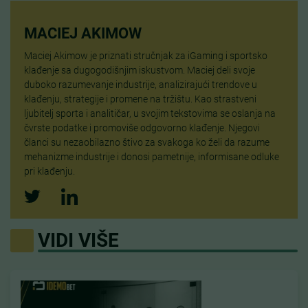
MACIEJ AKIMOW
Maciej Akimow je priznati stručnjak za iGaming i sportsko
klađenje sa dugogodišnjim iskustvom. Maciej deli svoje
duboko razumevanje industrije, analizirajući trendove u
klađenju, strategije i promene na tržištu. Kao strastveni
ljubitelj sporta i analitičar, u svojim tekstovima se oslanja na
čvrste podatke i promoviše odgovorno klađenje. Njegovi
članci su nezaobilazno štivo za svakoga ko želi da razume
mehanizme industrije i donosi pametnije, informisane odluke
pri klađenju.
VIDI VIŠE