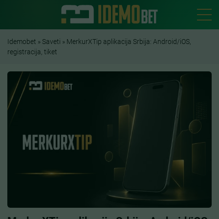
Idemobet
»
Saveti
»
MerkurXTip aplikacija Srbija: Android/iOS,
registracija, tiket