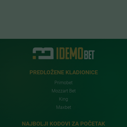
PREDLOŽENE KLADIONICE
Primobet
Mozzart Bet
King
Maxbet
NAJBOLJI KODOVI ZA POČETAK