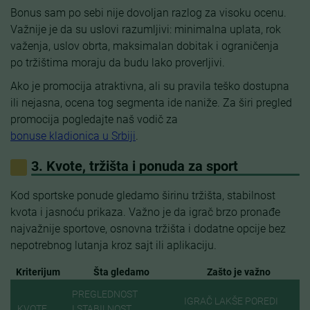
Bonus sam po sebi nije dovoljan razlog za visoku ocenu.
Važnije je da su uslovi razumljivi: minimalna uplata, rok
važenja, uslov obrta, maksimalan dobitak i ograničenja
po tržištima moraju da budu lako proverljivi.
Ako je promocija atraktivna, ali su pravila teško dostupna
ili nejasna, ocena tog segmenta ide naniže. Za širi pregled
promocija pogledajte naš vodič za
bonuse kladionica u Srbiji
.
3. Kvote, tržišta i ponuda za sport
Kod sportske ponude gledamo širinu tržišta, stabilnost
kvota i jasnoću prikaza. Važno je da igrač brzo pronađe
najvažnije sportove, osnovna tržišta i dodatne opcije bez
nepotrebnog lutanja kroz sajt ili aplikaciju.
Kriterijum
Šta gledamo
Zašto je važno
PREGLEDNOST
IGRAČ LAKŠE POREDI
KVOTE
I STABILNOST