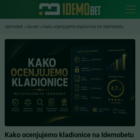
Idemobet
»
Saveti
»
Kako ocenjujemo kladionice na Idemobetu
Kako ocenjujemo kladionice na Idemobetu