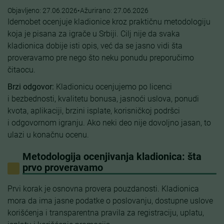
Objavljeno:
27.06.2026
•
Ažurirano:
27.06.2026
Idemobet ocenjuje kladionice kroz praktičnu metodologiju
koja je pisana za igrače u Srbiji. Cilj nije da svaka
kladionica dobije isti opis, već da se jasno vidi šta
proveravamo pre nego što neku ponudu preporučimo
čitaocu.
Brzi odgovor:
Kladionicu ocenjujemo po licenci
i bezbednosti, kvalitetu bonusa, jasnoći uslova, ponudi
kvota, aplikaciji, brzini isplate, korisničkoj podršci
i odgovornom igranju. Ako neki deo nije dovoljno jasan, to
ulazi u konačnu ocenu.
Metodologija ocenjivanja kladionica: šta
prvo proveravamo
Prvi korak je osnovna provera pouzdanosti. Kladionica
mora da ima jasne podatke o poslovanju, dostupne uslove
korišćenja i transparentna pravila za registraciju, uplatu,