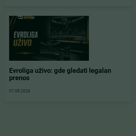
Evroliga uživo: gde gledati legalan
prenos
07.08.2026