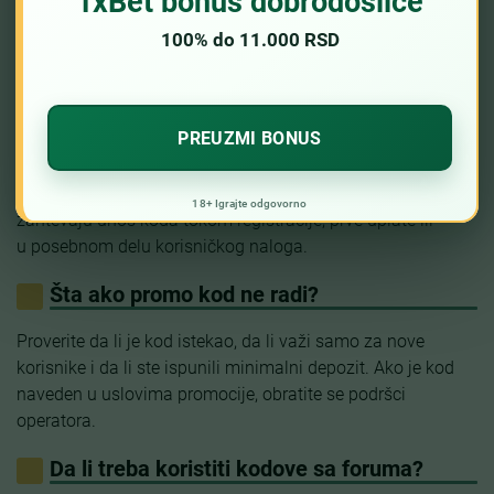
FAQ: promo kodovi za kladionice
Ova pitanja pokrivaju osnovne situacije koje se najčešće
javljaju kada korisnik traži promo kod za online kladionicu.
Da li svaki bonus traži promo kod?
Ne. Neki bonusi se aktiviraju automatski, dok drugi
zahtevaju unos koda tokom registracije, prve uplate ili
u posebnom delu korisničkog naloga.
Šta ako promo kod ne radi?
Proverite da li je kod istekao, da li važi samo za nove
korisnike i da li ste ispunili minimalni depozit. Ako je kod
naveden u uslovima promocije, obratite se podršci
operatora.
Da li treba koristiti kodove sa foruma?