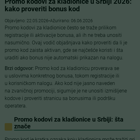
Promo kodovi za kladionice u Srbiji 2026:
kako proveriti bonus kod
Objavljeno:
22.05.2026
•
Ažurirano:
06.06.2026
Promo kodovi za kladionice često se traže prilikom
registracije ili aktivacije bonusa, ali ih ne treba unositi
nasumično. Ovaj vodič objašnjava kako proveriti da li je
promo kod zaista aktivan, gde se najčešće koristi i šta
uraditi ako bonus nije automatski prikazan na nalogu.
Brzi odgovor:
Promo kod za kladionicu proverava se
u uslovima konkretnog bonusa, tokom registracije ili
u korisničkom nalogu. Ako kod nije jasno naveden
na zvaničnoj promociji, sigurnije je ne unositi izmišljene
kodove i proveriti stranicu sa bonusima ili podršku
operatera.
Promo kodovi za kladionice u Srbiji: šta
znače
Promo kod je kratka oznaka koju kladionica može tražiti pri