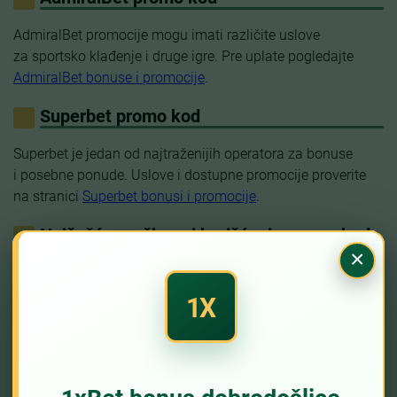
AdmiralBet promocije mogu imati različite uslove
za sportsko klađenje i druge igre. Pre uplate pogledajte
AdmiralBet bonuse i promocije
.
Superbet promo kod
Superbet je jedan od najtraženijih operatora za bonuse
i posebne ponude. Uslove i dostupne promocije proverite
na stranici
Superbet bonusi i promocije
.
Najčešće greške pri korišćenju promo koda
×
Najčešća greška je unos pogrešnog ili zastarelog koda.
Druga česta greška je uplata pre čitanja uslova, zbog čega
korisnik kasnije sazna da bonus važi samo za određeni tip
igre, minimalni depozit ili rok aktivacije. Ako niste sigurni,
bolje je prvo proveriti korisničku podršku nego uplaćivati
na osnovu neproverenog koda.