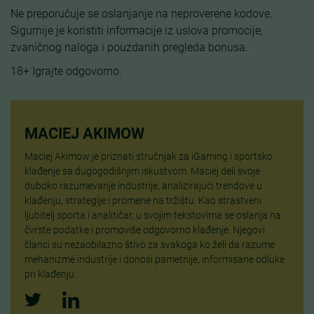
Ne preporučuje se oslanjanje na neproverene kodove.
Sigurnije je koristiti informacije iz uslova promocije,
zvaničnog naloga i pouzdanih pregleda bonusa.
18+ Igrajte odgovorno.
MACIEJ AKIMOW
Maciej Akimow je priznati stručnjak za iGaming i sportsko
klađenje sa dugogodišnjim iskustvom. Maciej deli svoje
duboko razumevanje industrije, analizirajući trendove u
klađenju, strategije i promene na tržištu. Kao strastveni
ljubitelj sporta i analitičar, u svojim tekstovima se oslanja na
čvrste podatke i promoviše odgovorno klađenje. Njegovi
članci su nezaobilazno štivo za svakoga ko želi da razume
mehanizme industrije i donosi pametnije, informisane odluke
pri klađenju.