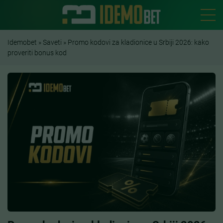
Idemobet
»
Saveti
»
Promo kodovi za kladionice u Srbiji 2026: kako
proveriti bonus kod