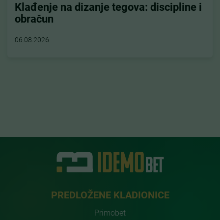
Klađenje na dizanje tegova: discipline i
obračun
06.08.2026
PREDLOŽENE KLADIONICE
Primobet