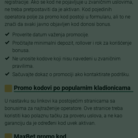
registracije. Ako se kod ne pojavljuje u zvaničnim uslovima,
ne treba pretpostaviti da je aktivan. Kod pojedinih
operatora polje za promo kod postoji u formularu, ali to ne
znači da svaki javno objavljen kod donosi bonus.
Proverite datum važenja promocije.
Pročitajte minimalni depozit, rollover i rok za korišćenje
bonusa.
Ne unosite kodove koji nisu navedeni u zvaničnim
pravilima.
Sačuvajte dokaz o promociji ako kontaktirate podršku.
Promo kodovi po popularnim kladionicama
U nastavku su linkovi ka postojećim stranicama sa
bonusima za najtraženije operatore. Ove stranice treba
koristiti kao polaznu tačku za proveru uslova, a ne kao
garanciju da je određeni kod uvek aktivan.
MaxBet promo kod