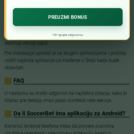
Da li je SoccerBet aplikacija dobar izbor?
SoccerBet aplikacija može biti dobar izbor za korisnike koji
žele mobilni pristup tiketu i često se klade uživo. Najviše
smisla ima za igrače koji redovno koriste telefon umesto
desktop verzije sajta.
Pre instalacije uporedi je sa drugim aplikacijama i pročitaj
vodič najbolje aplikacije za klađenje u Srbiji kada bude
objavljen.
FAQ
U nastavku su kratki odgovori na najčešća pitanja, kako bi
čitalac pre detalja imao jasan kontekst cele sekcije.
Da li SoccerBet ima aplikaciju za Android?
Korisnici Android telefona treba da provere zvanična
uputstva operatora i preuzimaju aplikaciju samo iz