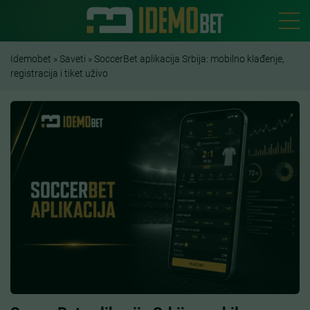
Idemobet
»
Saveti
»
SoccerBet aplikacija Srbija: mobilno klađenje,
registracija i tiket uživo