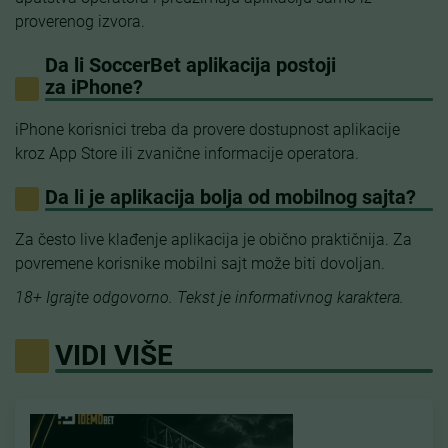
proverenog izvora.
Da li SoccerBet aplikacija postoji
za iPhone?
iPhone korisnici treba da provere dostupnost aplikacije
kroz App Store ili zvanične informacije operatora.
Da li je aplikacija bolja od mobilnog sajta?
Za često live klađenje aplikacija je obično praktičnija. Za
povremene korisnike mobilni sajt može biti dovoljan.
18+ Igrajte odgovorno. Tekst je informativnog karaktera.
VIDI VIŠE