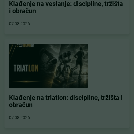
Klađenje na veslanje: discipline, tržišta
i obračun
07.08.2026
Klađenje na triatlon: discipline, tržišta i
obračun
07.08.2026