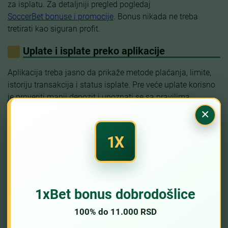
za isplatu. Za detaljniji pregled pogledaj
SoccerBet bonuse i promocije
. Bonus nikada ne treba
tretirati kao siguran profit.
Uplate i isplate preko aplikacije
Aplikacija treba jasno da prikaže metode plaćanja, limite,
istoriju transakcija i status isplate. Pre veće uplate korisno
je proveriti manji depozit i upoznati se sa pravilima.
×
Kod isplate je najvažnije da korisnik završi verifikaciju
naloga. Ako podaci nisu tačni ili dokumenti nisu potvrđeni,
isplata može biti usporena.
Prednosti i mane SoccerBet aplikacije
Prednosti:
mobilni tiket, live klađenje, brži pristup
ponudi, promocije i upravljanje nalogom preko telefona.
Mane:
korisnik mora proveriti zvanični izvor aplikacije,
bonus pravila i dostupnost funkcija na svom uređaju.