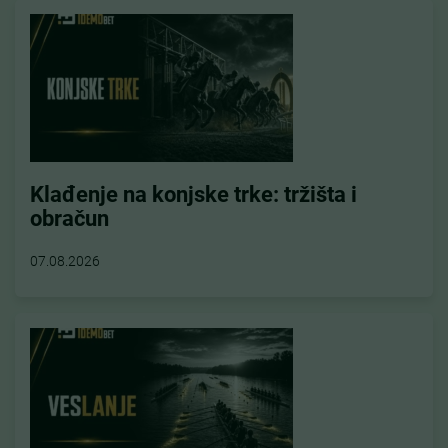
Klađenje na konjske trke: tržišta i
obračun
07.08.2026