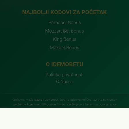
NAJBOLJI KODOVI ZA POČETAK
Primobet Bonus
Mozzart Bet Bonus
King Bonus
Maxbet Bonus
O IDEMOBETU
Politika privatnosti
O Nama
Kockanje može izazvati zavisnost. Igrajte odgovorno! Ovaj sajt je namenjen
osobama koje imaju 18 godina ili više. Klađenje je inherentno povezano sa
rizikom.
Ako ste primetili simptome zavisnosti kod sebe, obratite se
institucijama koje nude pomoć za oporavak od zavisnosti od kockanja. Ova
usluga je informativnog karaktera; ne podstičemo niti ohrabrujemo kockanje.