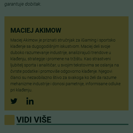
garantuje dobitak.
MACIEJ AKIMOW
Maciej Akimow je priznati stručnjak za iGaming i sportsko
klađenje sa dugogodišnjim iskustvom. Maciej deli svoje
duboko razumevanje industrije, analizirajući trendove u
klađenju, strategije i promene na tržištu. Kao strastveni
ljubitelj sporta i analitičar, u svojim tekstovima se oslanja na
čvrste podatke i promoviše odgovorno klađenje. Njegovi
članci su nezaobilazno štivo za svakoga ko želi da razume
mehanizme industrije i donosi pametnije, informisane odluke
pri klađenju.
VIDI VIŠE