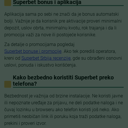
Superbet bonus i aplikacija
Aplikacija sama po sebi ne znači da je bonus automatski
bolji. Važnije je da korisnik pre aktivacije proveri minimalni
depozit, uslov obrta, minimalnu kvotu, rok trajanja i da li
promocija važi za nove ili postojeće korisnike.
Za detalje o promocijama pogledaj
Superbet bonuse i promocije
. Ako tek porediš operatora,
kreni od
Superbet Srbija recenzije
, gde su obrađeni osnovni
uslovi, ponuda i iskustvo korišćenja.
Kako bezbedno koristiti Superbet preko
telefona?
Bezbednost je važnija od brzine instalacije. Ne koristi javne
ili nepoznate uređaje za prijavu, ne deli podatke naloga i ne
čuvaj lozinku u browseru ako telefon koristi još neko. Ako
primetiš neobičan link ili poruku koja traži podatke naloga,
prekini i proveri izvor.