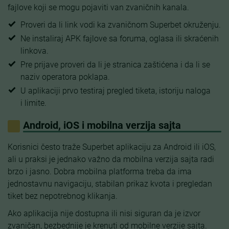
fajlove koji se mogu pojaviti van zvaničnih kanala.
Proveri da li link vodi ka zvaničnom Superbet okruženju.
Ne instaliraj APK fajlove sa foruma, oglasa ili skraćenih
linkova.
Pre prijave proveri da li je stranica zaštićena i da li se
naziv operatora poklapa.
U aplikaciji prvo testiraj pregled tiketa, istoriju naloga
i limite.
Android, iOS i mobilna verzija sajta
Korisnici često traže Superbet aplikaciju za Android ili iOS,
ali u praksi je jednako važno da mobilna verzija sajta radi
brzo i jasno. Dobra mobilna platforma treba da ima
jednostavnu navigaciju, stabilan prikaz kvota i pregledan
tiket bez nepotrebnog klikanja.
Ako aplikacija nije dostupna ili nisi siguran da je izvor
zvaničan, bezbednije je krenuti od mobilne verzije sajta.