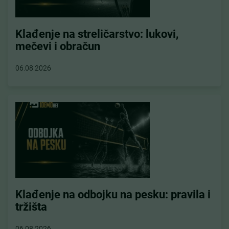
Klađenje na streličarstvo: lukovi,
mečevi i obračun
06.08.2026
Klađenje na odbojku na pesku: pravila i
tržišta
06.08.2026