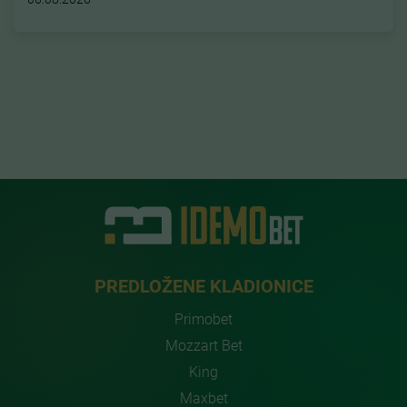
PREDLOŽENE KLADIONICE
Primobet
Mozzart Bet
King
Maxbet