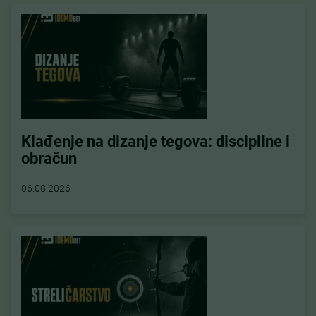
Klađenje na dizanje tegova: discipline i
obračun
06.08.2026