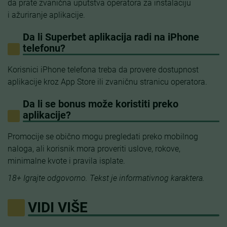
da prate zvanična uputstva operatora za instalaciju
i ažuriranje aplikacije.
Da li Superbet aplikacija radi na iPhone
telefonu?
Korisnici iPhone telefona treba da provere dostupnost
aplikacije kroz App Store ili zvaničnu stranicu operatora.
Da li se bonus može koristiti preko
aplikacije?
Promocije se obično mogu pregledati preko mobilnog
naloga, ali korisnik mora proveriti uslove, rokove,
minimalne kvote i pravila isplate.
18+ Igrajte odgovorno. Tekst je informativnog karaktera.
VIDI VIŠE