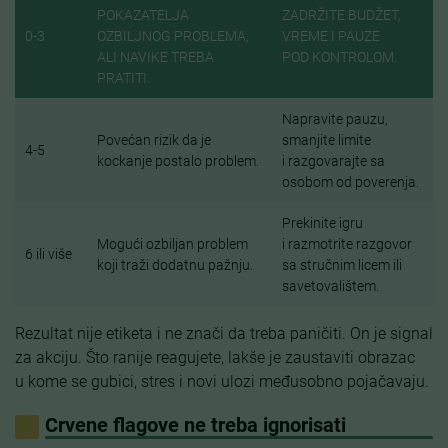
POKAZATELJA
ZADRŽITE BUDŽET,
0-3
OZBILJNOG PROBLEMA,
VREME I PAUZE
ALI NAVIKE TREBA
POD KONTROLOM.
PRATITI.
Napravite pauzu,
Povećan rizik da je
smanjite limite
4-5
kockanje postalo problem.
i razgovarajte sa
osobom od poverenja.
Prekinite igru
Mogući ozbiljan problem
i razmotrite razgovor
6 ili više
koji traži dodatnu pažnju.
sa stručnim licem ili
savetovalištem.
Rezultat nije etiketa i ne znači da treba paničiti. On je signal
za akciju. Što ranije reagujete, lakše je zaustaviti obrazac
u kome se gubici, stres i novi ulozi međusobno pojačavaju.
Crvene flagove ne treba ignorisati