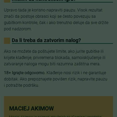
Upravo tada je korisno napraviti pauzu. Visok rezultat
znači da postoje obrasci koji se često povezuju sa
gubitkom kontrole, čak i ako trenutno deluje da sve držite
pod nadzorom.
Da li treba da zatvorim nalog?
Ako ne možete da poštujete limite, ako jurite gubitke ili
krijete klađenje, privremena blokada, samoisključenje ili
zatvaranje naloga mogu biti razumna zaštitna mera.
18+ Igrajte odgovorno.
Klađenje nosi rizik i ne garantuje
dobitak. Ako prepoznajete povišen rizik, napravite pauzu
i potražite podršku.
MACIEJ AKIMOW
Maciej Akimow je priznati stručnjak za iGaming i sportsko