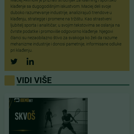
klađenje sa dugogodišnjim iskustvom. Maciej deli svoje
duboko razumevanje industrije, analizirajući trendove u
klađenju, strategije i promene na tržištu. Kao strastveni
ljubitelj sporta i analitičar, u svojim tekstovima se oslanja na
čvrste podatke i promoviše odgovorno klađenje. Njegovi
članci su nezaobilazno štivo za svakoga ko želi da razume
mehanizme industrije i donosi pametnije, informisane odluke
pri klađenju.
VIDI VIŠE