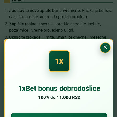
Zaustavite nove uplate bar privremeno.
Pauza je korisna
čak i kada niste sigurni da postoji problem.
Zapišite realne iznose.
Uporedite depozite, isplate,
pozajmice i vreme provedeno u igri.
Uključite blokade i limite.
Smanjite dnevne i mesečne
limite, isključite obaveštenja i razmislite o
×
samoisključenju iz klađenja
.
Recite jednoj osobi od poverenja.
Taj razgovor smanjuje
prostor za skrivanje i impulsivne odluke.
Potražite stručnu podršku.
Ako rezultat ukazuje na visok
rizik, razgovor sa stručnim licem može biti najvažniji prvi
korak.
Kako smanjiti rizik pre nego što problem
nastane?
Odgovorno klađenje počinje pre prve uplate. Odvojite novac
za osnovne troškove, postavite limit koji ne ugrožava