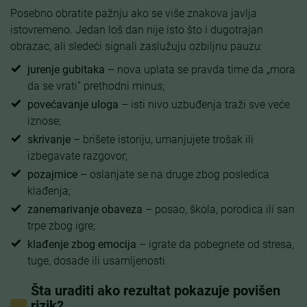
Posebno obratite pažnju ako se više znakova javlja
istovremeno. Jedan loš dan nije isto što i dugotrajan
obrazac, ali sledeći signali zaslužuju ozbiljnu pauzu:
jurenje gubitaka
– nova uplata se pravda time da „mora
da se vrati” prethodni minus;
povećavanje uloga
– isti nivo uzbuđenja traži sve veće
iznose;
skrivanje
– brišete istoriju, umanjujete trošak ili
izbegavate razgovor;
pozajmice
– oslanjate se na druge zbog posledica
klađenja;
zanemarivanje obaveza
– posao, škola, porodica ili san
trpe zbog igre;
klađenje zbog emocija
– igrate da pobegnete od stresa,
tuge, dosade ili usamljenosti.
Šta uraditi ako rezultat pokazuje povišen
rizik?