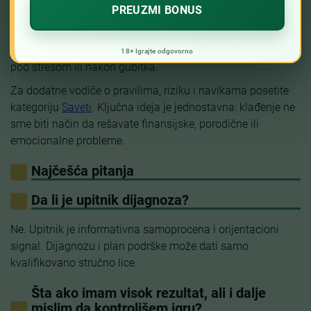
račune i ne menjajte ga posle poraza. Ako tek birate
operatera, proverite licencu i pravila na stranici
kladionice u Srbiji
, ali nemojte otvarati nalog dok ste
pod stresom ili nakon gubitka.
Za dodatne vodiče o pravilima, riziku i navikama posetite
kategoriju
Saveti
. Ključna ideja je jednostavna: klađenje ne
sme biti način da rešavate finansijske, porodične ili
emocionalne probleme.
Najčešća pitanja
Da li je upitnik dijagnoza?
Ne. Upitnik je informativna samoprocena i orijentacioni
signal. Dijagnozu i plan podrške može dati samo
kvalifikovano stručno lice.
Šta ako imam visok rezultat, ali i dalje
mislim da kontrolišem igru?