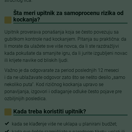
Šta meri upitnik za samoprocenu rizika od
kockanja?
Upitnik proverava ponašanja koja se često povezuju sa
gubitkom kontrole nad kockanjem. Pitanja su praktična: da
li morate da ulažete sve više novca, da li ste razdražljivi
kada pokušate da smanjite igru, da li jurite izgubljeni novac
ili krijete navike od bliskih ljudi.
Važno je da odgovarate za period poslednjih 12 meseci
i da ne ublažavate odgovor zato što se nešto desilo „samo
nekoliko puta”. Kod rizičnog kockanja upravo se
ponavljanja, izgovori i odlaganje odluke često pojave pre
ozbiljnijih posledica.
Kada treba koristiti upitnik?
kada se klađenje više ne uklapa u planirani budžet;
kada sve češće razmišljate o narednom tiketu, uplati ili