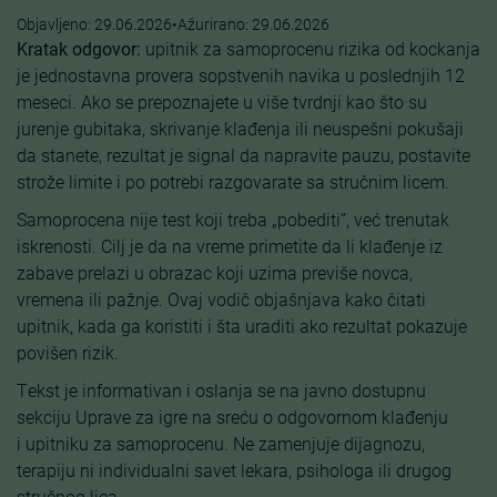
Objavljeno:
29.06.2026
•
Ažurirano:
29.06.2026
Kratak odgovor:
upitnik za samoprocenu rizika od kockanja
je jednostavna provera sopstvenih navika u poslednjih 12
meseci. Ako se prepoznajete u više tvrdnji kao što su
jurenje gubitaka, skrivanje klađenja ili neuspešni pokušaji
da stanete, rezultat je signal da napravite pauzu, postavite
strože limite i po potrebi razgovarate sa stručnim licem.
Samoprocena nije test koji treba „pobediti”, već trenutak
iskrenosti. Cilj je da na vreme primetite da li klađenje iz
zabave prelazi u obrazac koji uzima previše novca,
vremena ili pažnje. Ovaj vodič objašnjava kako čitati
upitnik, kada ga koristiti i šta uraditi ako rezultat pokazuje
povišen rizik.
Tekst je informativan i oslanja se na javno dostupnu
sekciju Uprave za igre na sreću o odgovornom klađenju
i upitniku za samoprocenu. Ne zamenjuje dijagnozu,
terapiju ni individualni savet lekara, psihologa ili drugog
stručnog lica.