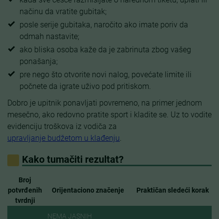
načinu da vratite gubitak;
posle serije gubitaka, naročito ako imate poriv da
odmah nastavite;
ako bliska osoba kaže da je zabrinuta zbog vašeg
ponašanja;
pre nego što otvorite novi nalog, povećate limite ili
počnete da igrate uživo pod pritiskom.
Dobro je upitnik ponavljati povremeno, na primer jednom
mesečno, ako redovno pratite sport i kladite se. Uz to vodite
evidenciju troškova iz vodiča za
upravljanje budžetom u klađenju
.
Kako tumačiti rezultat?
Broj
potvrđenih
Orijentaciono značenje
Praktičan sledeći korak
tvrdnji
NEMA JASNIH