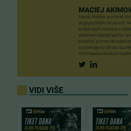
MACIEJ AKIMO
Maciej Akimow je priznati st
dugogodišnjim iskustvom. Mac
analizirajući trendove u klađe
strastveni ljubitelj sporta i a
podatke i promoviše odgovorn
za svakoga ko želi da razume
informisane odluke pri klađen
VIDI VIŠE