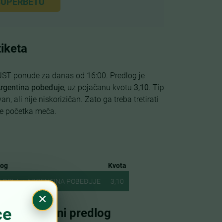
 SUPERBETU
tiketa
UST ponude za danas od 16:00. Predlog je
 Argentina pobeđuje
, uz pojačanu kvotu
3,10
. Tip
n, ali nije niskorizičan. Zato ga treba tretirati
re početka meča.
log
Kvota
IR GOLA + ARGENTINA POBEĐUJE
3,10
×
ugi odvojeni predlog