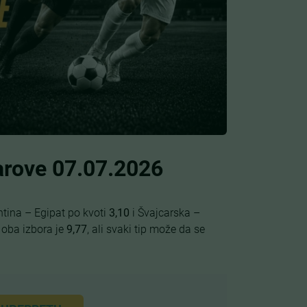
arove 07.07.2026
ntina – Egipat po kvoti
3,10
i Švajcarska –
 oba izbora je
9,77
, ali svaki tip može da se