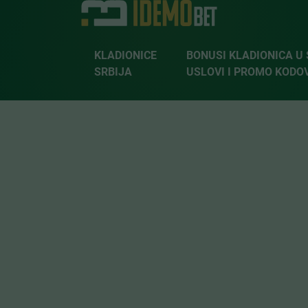
KLADIONICE
BONUSI KLADIONICA U S
SRBIJA
USLOVI I PROMO KODO
Idemobet
»
Tiket dana
»
Tiket Dana Za Megabust Paro