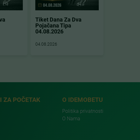
va
Tiket Dana Za Dva
Pojačana Tipa
04.08.2026
04.08.2026
I ZA POČETAK
O IDEMOBETU
Politika privatnosti
O Nama